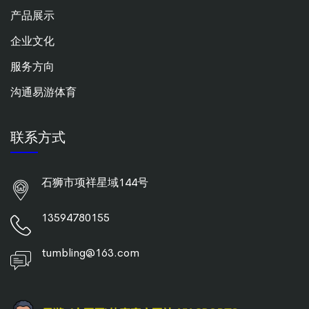
产品展示
企业文化
服务方向
沟通易游体育
联系方式
石狮市项祥星域144号
13594780155
tumbling@163.com