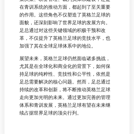
在青训系统的推动方面，都起到了至关重要
的作用。这些角色不仅塑造了英格兰足球的
面貌，还深刻影响了世界足球的发展方向。
足总通过对这些关键领域的积极干预和改
革，不仅提升了英格兰足球的竞技水平，也
加强了其在全球足球体系中的地位。
展望未来，英格兰足球仍然面临诸多挑战，
尤其是在全球化和商业化的背景下，如何保
持足球的纯粹性、竞技性和公平性，依然是
足总需要解决的核心问题。然而，足总通过
持续的改革和创新，将不断推动英格兰足球
走向更加光明的未来。通过更加完善的管理
体系和青训发展，英格兰足球有望在未来继
续占据世界足球的顶尖行列。