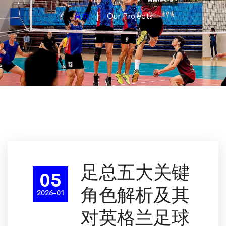
首页
Our Projects
足总五大关键
05
角色解析及其
2026-01
对英格兰足球