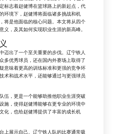
定标志着赵健博在篮球路上的新起点，代
的环境下，赵健博将面临诸多挑战和机
，将是他面临的核心问题。本文将从四个
意义，及其如何实现职业生涯的新高峰。
义
中迈出了一个至关重要的步伐。辽宁铁人
众多优秀球员，还在国内外赛场上取得了
疑意味着更高的训练标准和更强的竞争环
技术和战术水平，还能够通过与更强球员
队伍，更是一个能够助推他职业生涯突破
设施，使得赵健博能够在更专业的环境中
文化，也给赵健博提供了丰富的成长机
台上展示自己。辽宁铁人队的比赛通常吸