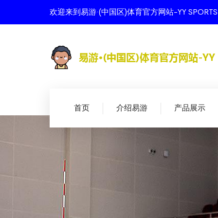
欢迎来到易游·(中国区)体育官方网站-YY SPO
首页
介绍易游
产品展示