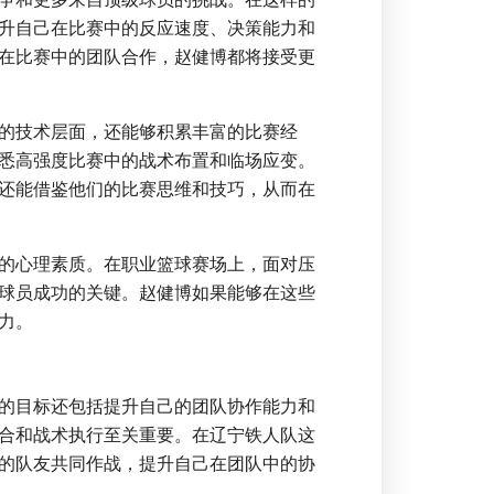
升自己在比赛中的反应速度、决策能力和
在比赛中的团队合作，赵健博都将接受更
的技术层面，还能够积累丰富的比赛经
悉高强度比赛中的战术布置和临场应变。
还能借鉴他们的比赛思维和技巧，从而在
的心理素质。在职业篮球赛场上，面对压
球员成功的关键。赵健博如果能够在这些
力。
的目标还包括提升自己的团队协作能力和
合和战术执行至关重要。在辽宁铁人队这
的队友共同作战，提升自己在团队中的协