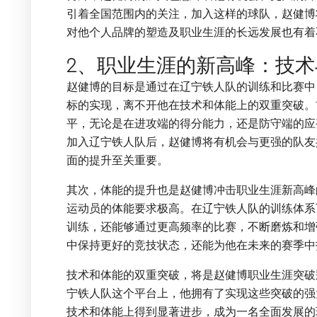
引着全国范围内的关注，加入这样的球队，赵健博
对他个人品牌的塑造及职业生涯的长远发展也有着
2、职业生涯的新高峰：技
赵健博的目标是通过在辽宁铁人队的训练和比赛中
标的实现，离不开他在技术和体能上的双重突破。
平，无论是在进攻端的得分能力，还是防守端的应
加入辽宁铁人队后，赵健博将有机会与更强的队友
面的提升至关重要。
其次，体能的提升也是赵健博冲击职业生涯新高峰
运动员的体能要求极高。在辽宁铁人队的训练体系
训练，还能够通过更高频率的比赛，不断磨炼和增
中保持更好的竞技状态，还能为他在未来的赛季中
技术和体能的双重突破，将是赵健博职业生涯突破
宁铁人队这个平台上，他拥有了实现这些突破的强
技术和体能上得到显著进步，成为一名全面发展的