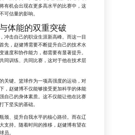
将有机会出现在更多高水平的比赛中，这
不可估量的影响。
术与体能的双重突破
，冲击自己的职业生涯新高峰。而这一目
首先，赵健博需要不断提升自己的技术水
变速度和协作能力，都需要有显著提升。
共同训练、共同比赛，这对于他在技术层
的关键。篮球作为一项高强度的运动，对
下，赵健博不仅能够接受更加科学的体能
强自己的身体素质。这不仅能让他在比赛
打下坚实的基础。
瓶颈、提升自我水平的核心路径。而在辽
大支持。随着时间的推移，赵健博有望在
球员。