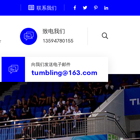
联系我们
致电我们
号
13594780155
向我们发送电子邮件
tumbling@163.com