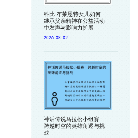
科比·布莱恩特女儿如何
继承父亲精神在公益活动
中发声与影响力扩展
2026-08-02
神话传说马拉松小组赛：
跨越时空的英雄角逐与挑
战