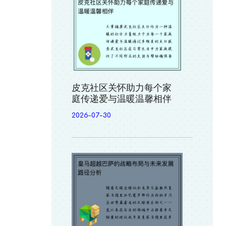
皮克社区关怀助力每个家
庭传递爱与温暖温馨相伴
2026-07-30