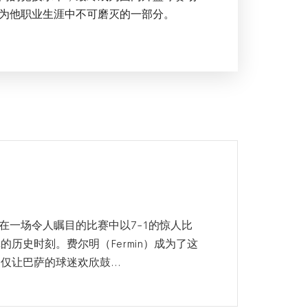
为他职业生涯中不可磨灭的一部分。
部在一场令人瞩目的比赛中以7-1的惊人比
历史时刻。费尔明（Fermin）成为了这
让巴萨的球迷欢欣鼓...