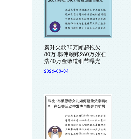
秦升欠款30万顾超拖欠
80万 郝伟赖账260万孙准
浩40万金敬道细节曝光
2026-08-04