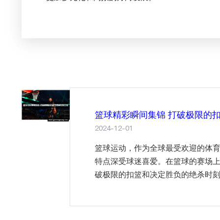
篮球精彩瞬间集锦 打破极限的
2024-12-01
篮球运动，作为全球最受欢迎的体
特点深受球迷喜爱。在篮球的赛场
破极限的扣篮和决定胜负的绝杀时刻