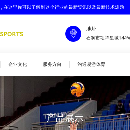
RTS , 在这里你可以了解到这个行业的最新资讯以及最新技术难题
地址
石狮市项祥星域144
企业文化
服务方向
沟通易游体育
产品展示