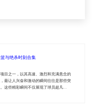
扣篮与绝杀时刻合集
育项目之一，以其高速、激烈和充满悬念的
上，最让人兴奋和激动的瞬间往往是那些突
。这些精彩瞬间不仅展现了球员超凡...