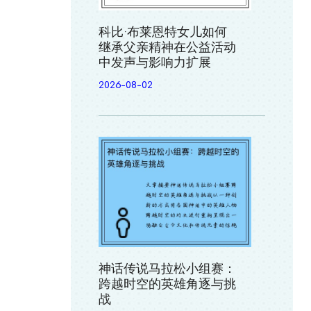
科比·布莱恩特女儿如何
继承父亲精神在公益活动
中发声与影响力扩展
2026-08-02
神话传说马拉松小组赛：
跨越时空的英雄角逐与挑
战