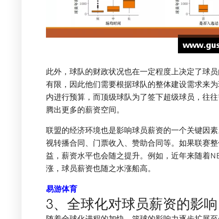
此外，球队的财政状况也在一定程度上决定了球员
有限，因此他们需要根据球队的整体建设需求来为
内进行预算，而顶级球队为了签下超级球员，往往
腾出更多的薪资空间。
联盟的经济环境也是影响球员薪资的一个关键因素
视转播合同、门票收入、赞助合同等。如果联赛整
益，薪资水平也会随之提升。例如，近年来随着N
涨，球员薪资也随之水涨船高。
易游体育
3、全球化对球员薪资的影响
随着全球化进程的加快，篮球的影响力逐步扩展至