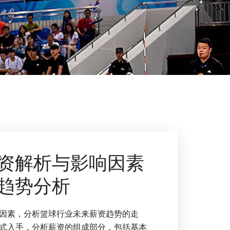
资解析与影响因素
趋势分析
因素，分析篮球行业未来薪资趋势的走
式入手，分析薪资的组成部分，包括基本