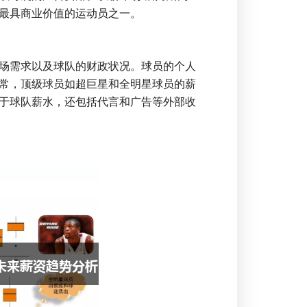
最具商业价值的运动员之一。
场需求以及球队的财政状况。球员的个人
常，顶级球员如超巨星和全明星球员的薪
于球队薪水，还包括代言和广告等外部收