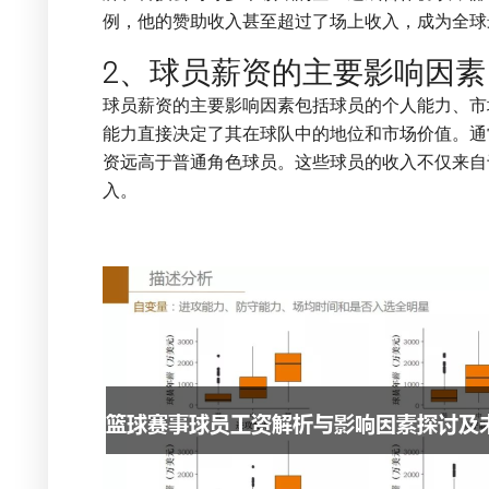
例，他的赞助收入甚至超过了场上收入，成为全球
2、球员薪资的主要影响因素
球员薪资的主要影响因素包括球员的个人能力、市
能力直接决定了其在球队中的地位和市场价值。通
资远高于普通角色球员。这些球员的收入不仅来自
入。