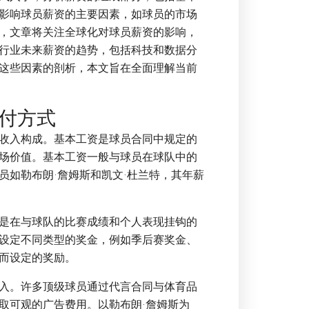
影响球员薪资的主要因素，如球员的市场
，文章将关注全球化对球员薪资的影响，
行业未来薪资的趋势，包括科技和数据分
这些因素的剖析，本文旨在全面理解当前
付方式
收入构成。基本工资是球员合同中规定的
场价值。基本工资一般与球员在球队中的
员如勒布朗·詹姆斯和凯文·杜兰特，其年薪
是在与球队的比赛成绩和个人表现挂钩的
员设定不同类型的奖金，例如季后赛奖金、
而设定的奖励。
入。许多顶级球员通过代言合同与体育品
取可观的广告费用。以勒布朗·詹姆斯为