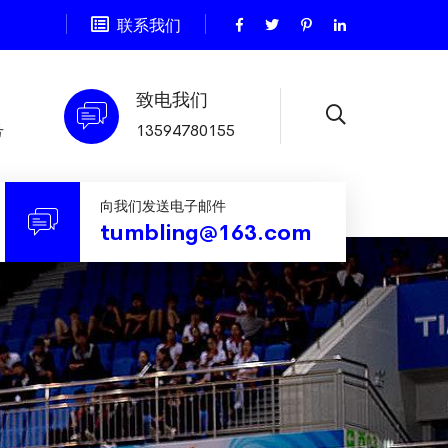
联系我们
致电我们
号
13594780155
向我们发送电子邮件
tumbling@163.com