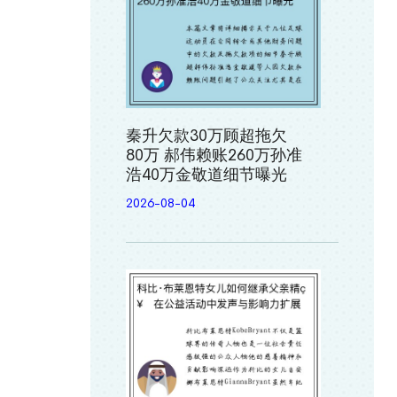
秦升欠款30万顾超拖欠
80万 郝伟赖账260万孙准
浩40万金敬道细节曝光
2026-08-04