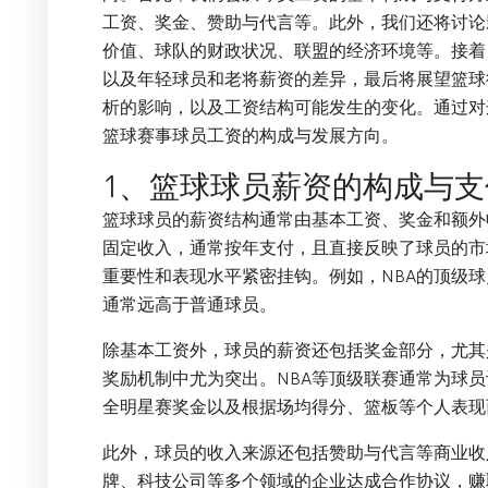
工资、奖金、赞助与代言等。此外，我们还将讨论
价值、球队的财政状况、联盟的经济环境等。接着
以及年轻球员和老将薪资的差异，最后将展望篮球
析的影响，以及工资结构可能发生的变化。通过对
篮球赛事球员工资的构成与发展方向。
1、篮球球员薪资的构成与支
篮球球员的薪资结构通常由基本工资、奖金和额外
固定收入，通常按年支付，且直接反映了球员的市
重要性和表现水平紧密挂钩。例如，NBA的顶级球
通常远高于普通球员。
除基本工资外，球员的薪资还包括奖金部分，尤其
奖励机制中尤为突出。NBA等顶级联赛通常为球
全明星赛奖金以及根据场均得分、篮板等个人表现
此外，球员的收入来源还包括赞助与代言等商业收
牌、科技公司等多个领域的企业达成合作协议，赚