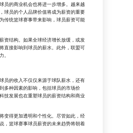
球员的商业机会也将进一步增多。越来越
，球员的个人品牌价值将成为薪资的重要
为传统篮球赛事带来影响，球员薪资可能
薪资结构。如果全球经济增长放缓，或发
将直接影响到球员的薪水。此外，联盟可
力。
球员的收入不仅仅来源于球队薪水，还有
到多种因素的影响，包括球员的市场价
科技发展也在重塑球员的薪资结构和商业
将变得更加透明和个性化。尽管如此，经
说，篮球赛事球员薪资的未来趋势将朝着