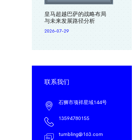
皇马超越巴萨的战略布局
与未来发展路径分析
2026-07-29
联系我们
石狮市项祥星域144号
13594780155
tumbling@163.com