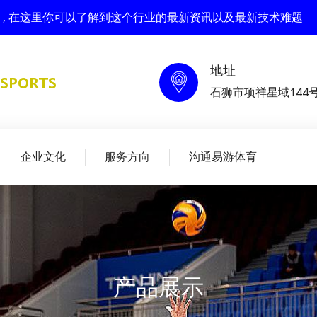
RTS , 在这里你可以了解到这个行业的最新资讯以及最新技术难题
地址
石狮市项祥星域144
企业文化
服务方向
沟通易游体育
产品展示