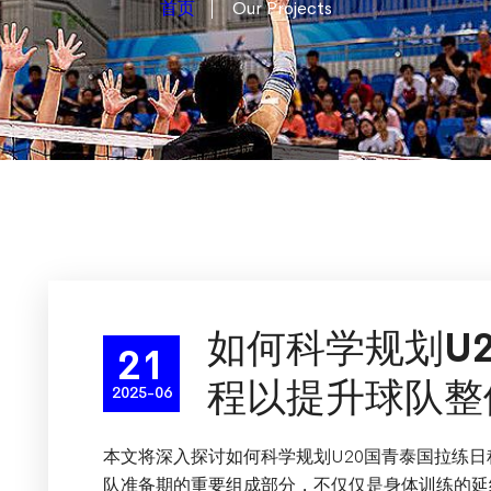
首页
Our Projects
如何科学规划U
21
程以提升球队整
2025-06
本文将深入探讨如何科学规划U20国青泰国拉练
队准备期的重要组成部分，不仅仅是身体训练的延