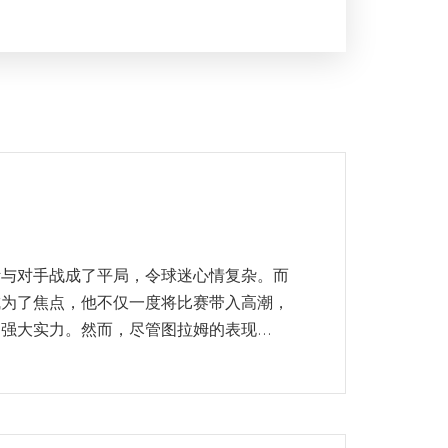
斯与对手战成了平局，令球迷心情复杂。而
成为了焦点，他不仅一度将比赛带入高潮，
强大实力。然而，尽管图拉姆的表现...