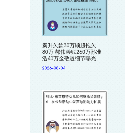
秦升欠款30万顾超拖欠
80万 郝伟赖账260万孙准
浩40万金敬道细节曝光
2026-08-04