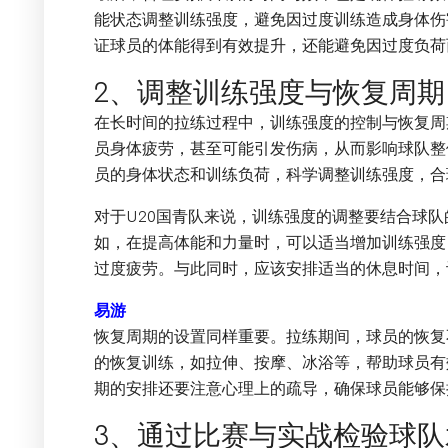
能状态调整训练强度，避免因过度训练造成身体伤
证球员的体能得到有效提升，还能避免因过度负荷
2、调整训练强度与恢复周期
在长时间的拉练过程中，训练强度的控制与恢复周
员身体疲劳，甚至可能引发伤病，从而影响球队整
员的身体状态和训练负荷，科学调整训练强度，合
对于U20国青队来说，训练强度的调整要结合球
如，在提高体能和力量时，可以适当增加训练强度
过度疲劳。与此同时，应该安排适当的休息时间，
易游
恢复周期的设置同样重要。拉练期间，球员的恢复
的恢复训练，如拉伸、按摩、冰浴等，帮助球员有
期的安排还要注意心理上的疏导，确保球员能够保
3、通过比赛与实战检验球队