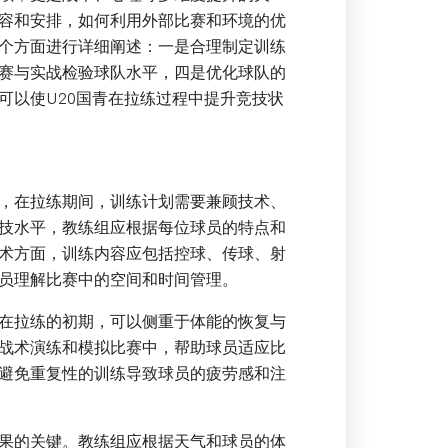
容和安排，如何利用外部比赛和环境的优
个方面进行详细阐述：一是合理制定训练
赛与实战检验球队水平，四是优化球队的
可以使U20国青在拉练过程中提升竞技状
，在拉练期间，训练计划需要兼顾技术、
技水平，教练组应根据每位球员的特点和
术方面，训练内容应包括控球、传球、射
员理解比赛中的空间和时间管理。
在拉练的初期，可以侧重于体能的恢复与
战术演练和模拟比赛中，帮助球员适应比
避免重复性的训练导致球员的疲劳感和注
果的关键。教练组应根据天气和球员的体