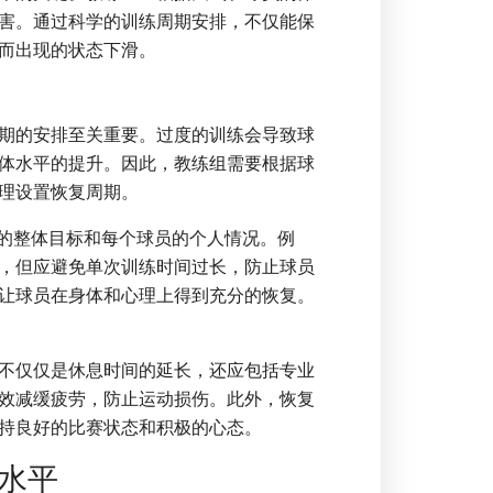
害。通过科学的训练周期安排，不仅能保
而出现的状态下滑。
期的安排至关重要。过度的训练会导致球
体水平的提升。因此，教练组需要根据球
理设置恢复周期。
队的整体目标和每个球员的个人情况。例
，但应避免单次训练时间过长，防止球员
让球员在身体和心理上得到充分的恢复。
不仅仅是休息时间的延长，还应包括专业
效减缓疲劳，防止运动损伤。此外，恢复
持良好的比赛状态和积极的心态。
水平