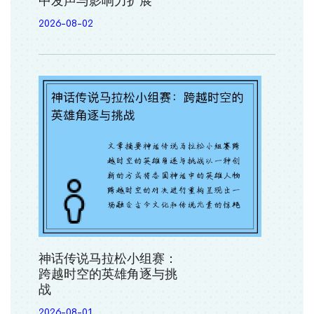
中发声与影响力扩展
2026-08-02
神话传说马拉松小组赛：
跨越时空的英雄角逐与挑
战
2026-08-01