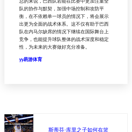
总的来说，巴西队若能在比赛中更加注重全
队的协作与默契，加强中场控制和攻防平
衡，在不依赖单一球员的情况下，将会展示
出更为全面的战术体系。这不仅有助于巴西
队在内马尔缺席的情况下继续在国际舞台上
竞争，也能提升球队整体的战术深度和稳定
性，为未来的大赛做好充分准备。
yy易游体育
斯蒂芬·库里之子如何在篮