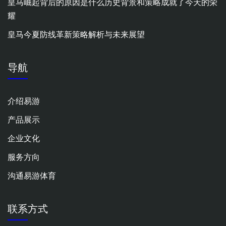
皇马崛起背后的原因是什么历史背景和策略成就了今天的荣
耀
皇马今夏防线革新策略解析与未来展望
导航
介绍易游
产品展示
企业文化
服务方向
沟通易游体育
联系方式