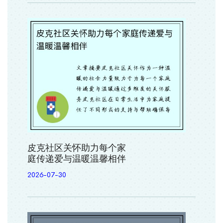
皮克社区关怀助力每个家
庭传递爱与温暖温馨相伴
2026-07-30