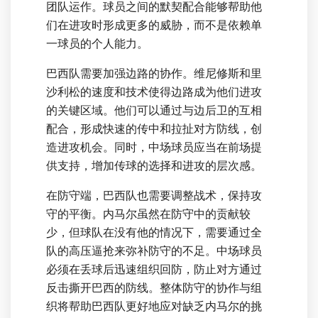
团队运作。球员之间的默契配合能够帮助他
们在进攻时形成更多的威胁，而不是依赖单
一球员的个人能力。
巴西队需要加强边路的协作。维尼修斯和里
沙利松的速度和技术使得边路成为他们进攻
的关键区域。他们可以通过与边后卫的互相
配合，形成快速的传中和拉扯对方防线，创
造进攻机会。同时，中场球员应当在前场提
供支持，增加传球的选择和进攻的层次感。
在防守端，巴西队也需要调整战术，保持攻
守的平衡。内马尔虽然在防守中的贡献较
少，但球队在没有他的情况下，需要通过全
队的高压逼抢来弥补防守的不足。中场球员
必须在丢球后迅速组织回防，防止对方通过
反击撕开巴西的防线。整体防守的协作与组
织将帮助巴西队更好地应对缺乏内马尔的挑