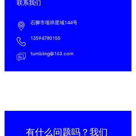
联系我们
石狮市项祥星域144号
13594780155
tumbling@163.com
有什么问题吗？我们