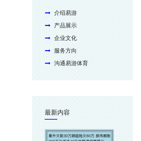
介绍易游
产品展示
企业文化
服务方向
沟通易游体育
最新内容