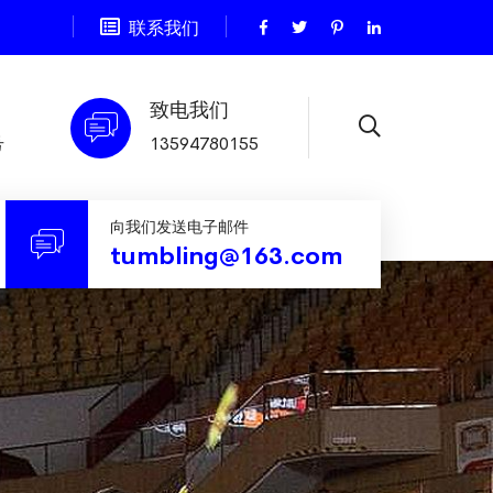
联系我们
致电我们
号
13594780155
向我们发送电子邮件
tumbling@163.com