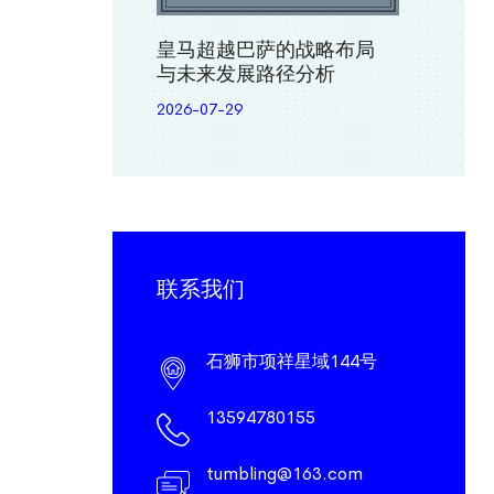
皇马超越巴萨的战略布局
与未来发展路径分析
2026-07-29
联系我们
石狮市项祥星域144号
13594780155
tumbling@163.com