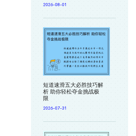
2026-08-01
短道速滑五大必胜技巧解
析 助你轻松夺金挑战极
限
2026-07-31