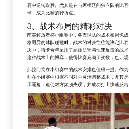
赛中逆转取胜。尤其是在与阿根廷的独立队的比赛
球，成为比赛的转折点。
3、战术布局的精彩对决
南美解放者杯小组赛中，各支球队的战术布局也成
格迥异的球队碰撞时，战术的对决往往能决定比赛
决中，博卡青年采用了高压防守与快速反击的战术
这种战术上的博弈，使得比赛充满了变数，也让观
弗拉门戈在小组赛中的战术安排也值得一提。作为
帅在小组赛中根据不同对手灵活调整战术，尤其是
压逼抢，迫使对方频频失误，并成功打出快速反击