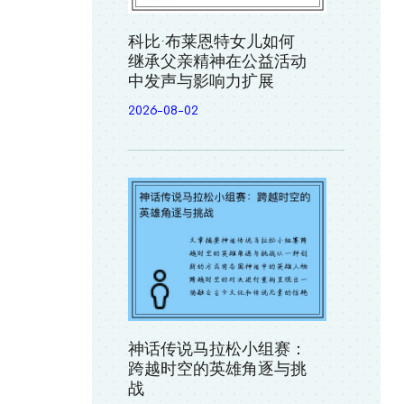
科比·布莱恩特女儿如何
继承父亲精神在公益活动
中发声与影响力扩展
2026-08-02
神话传说马拉松小组赛：
跨越时空的英雄角逐与挑
战