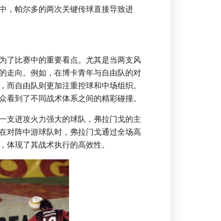
中，帕尔多的两次关键传球直接导致进
为了比赛中的重要看点。尤其是当两支风
的走向。例如，在博卡青年与自由队的对
，而自由队则更加注重控球和中场组织。
众看到了不同战术体系之间的精彩碰撞。
一支进攻火力强大的球队，弗拉门戈的主
在对阵中游球队时，弗拉门戈通过全场高
，体现了其战术执行的高效性。