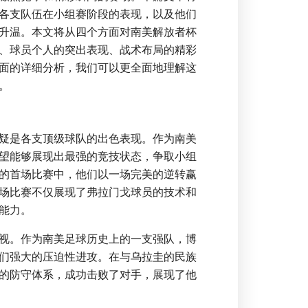
各支队伍在小组赛阶段的表现，以及他们
升温。本文将从四个方面对南美解放者杯
、球员个人的突出表现、战术布局的精彩
面的详细分析，我们可以更全面地理解这
。
疑是各支顶级球队的出色表现。作为南美
望能够展现出最强的竞技状态，争取小组
的首场比赛中，他们以一场完美的逆转赢
场比赛不仅展现了弗拉门戈球员的技术和
能力。
视。作为南美足球历史上的一支强队，博
们强大的压迫性进攻。在与乌拉圭的民族
的防守体系，成功击败了对手，展现了他