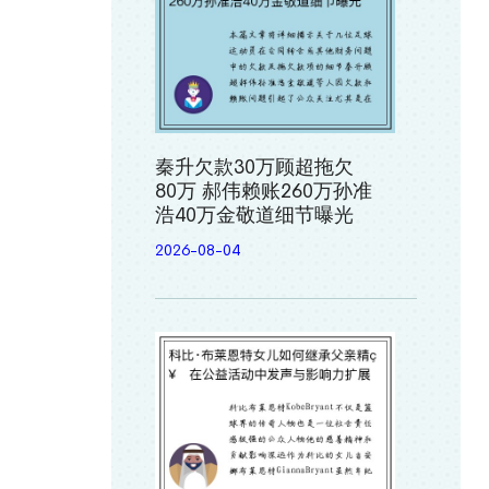
秦升欠款30万顾超拖欠
80万 郝伟赖账260万孙准
浩40万金敬道细节曝光
2026-08-04