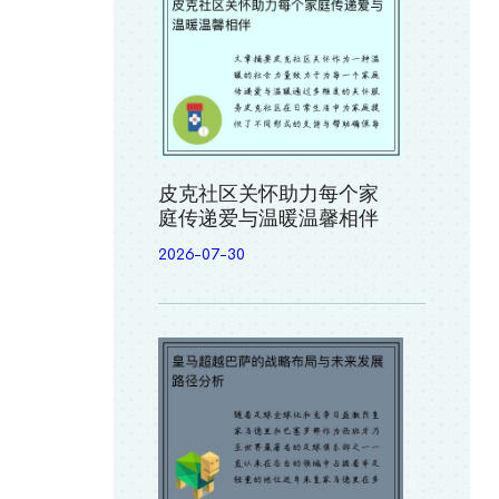
皮克社区关怀助力每个家
庭传递爱与温暖温馨相伴
2026-07-30