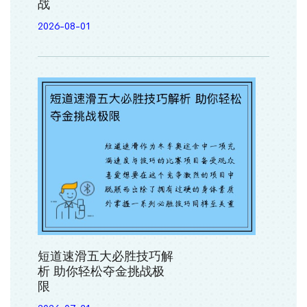
战
2026-08-01
短道速滑五大必胜技巧解
析 助你轻松夺金挑战极
限