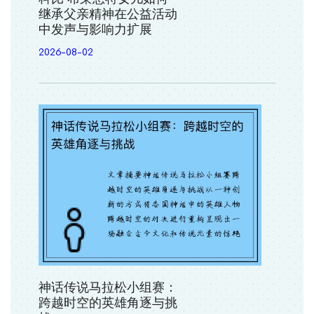
继承父亲精神在公益活动
中发声与影响力扩展
2026-08-02
神话传说马拉松小组赛：
跨越时空的英雄角逐与挑