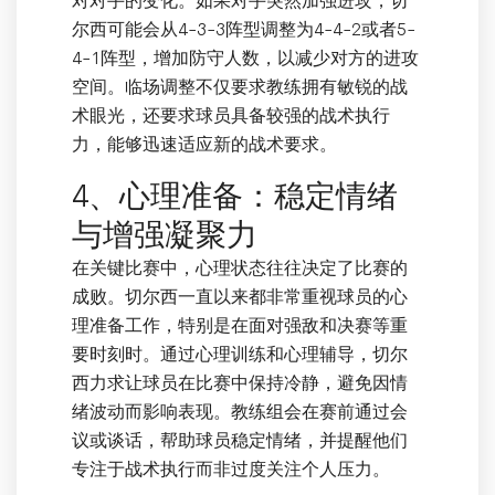
对对手的变化。如果对手突然加强进攻，切
尔西可能会从4-3-3阵型调整为4-4-2或者5-
4-1阵型，增加防守人数，以减少对方的进攻
空间。临场调整不仅要求教练拥有敏锐的战
术眼光，还要求球员具备较强的战术执行
力，能够迅速适应新的战术要求。
4、心理准备：稳定情绪
与增强凝聚力
在关键比赛中，心理状态往往决定了比赛的
成败。切尔西一直以来都非常重视球员的心
理准备工作，特别是在面对强敌和决赛等重
要时刻时。通过心理训练和心理辅导，切尔
西力求让球员在比赛中保持冷静，避免因情
绪波动而影响表现。教练组会在赛前通过会
议或谈话，帮助球员稳定情绪，并提醒他们
专注于战术执行而非过度关注个人压力。