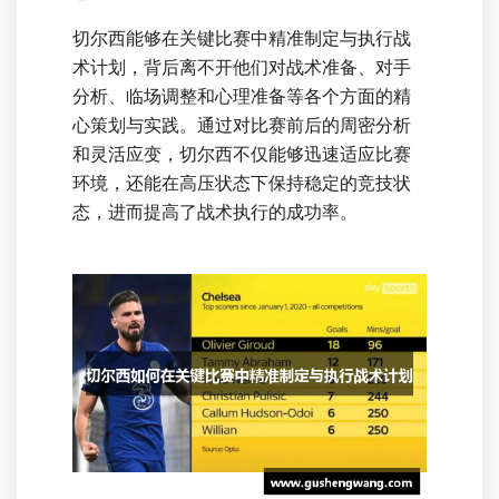
切尔西能够在关键比赛中精准制定与执行战
术计划，背后离不开他们对战术准备、对手
分析、临场调整和心理准备等各个方面的精
心策划与实践。通过对比赛前后的周密分析
和灵活应变，切尔西不仅能够迅速适应比赛
环境，还能在高压状态下保持稳定的竞技状
态，进而提高了战术执行的成功率。