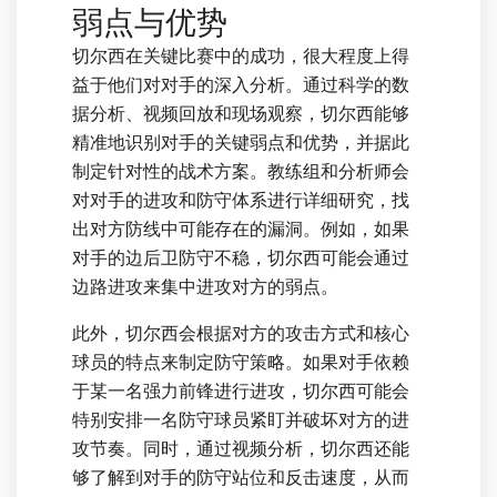
弱点与优势
切尔西在关键比赛中的成功，很大程度上得
益于他们对对手的深入分析。通过科学的数
据分析、视频回放和现场观察，切尔西能够
精准地识别对手的关键弱点和优势，并据此
制定针对性的战术方案。教练组和分析师会
对对手的进攻和防守体系进行详细研究，找
出对方防线中可能存在的漏洞。例如，如果
对手的边后卫防守不稳，切尔西可能会通过
边路进攻来集中进攻对方的弱点。
此外，切尔西会根据对方的攻击方式和核心
球员的特点来制定防守策略。如果对手依赖
于某一名强力前锋进行进攻，切尔西可能会
特别安排一名防守球员紧盯并破坏对方的进
攻节奏。同时，通过视频分析，切尔西还能
够了解到对手的防守站位和反击速度，从而