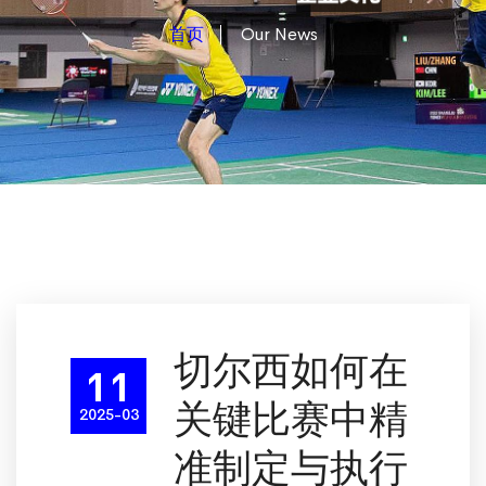
首页
Our News
切尔西如何在
11
关键比赛中精
2025-03
准制定与执行