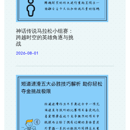
神话传说马拉松小组赛：
跨越时空的英雄角逐与挑
战
2026-08-01