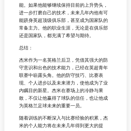
能。如果他能够继续保持目前的上升势头，
进一步打磨自己的技术，未来几年内他有可
能跻身英超顶级俱乐部，甚至成为国家队的
常备主力。他的职业生涯，无论是在俱乐部
还是国家队，都充满了希望与期待。
总结：
杰米作为一名英格兰后卫，凭借其强大的防
守意识和出色的技术能力，已经在英超青年
联赛中崭露头角。他的防守技巧、比赛表
现、个人进步以及未来潜力，使他成为了业
内瞩目的新星。杰米在赛场上的冷静与果
敢，不仅让他赢得了球队的信任，也让他成
为英格兰足球未来的重要一员。
随着训练的不断深入与比赛经验的积累，杰
米的个人能力将在未来几年得到更大的提