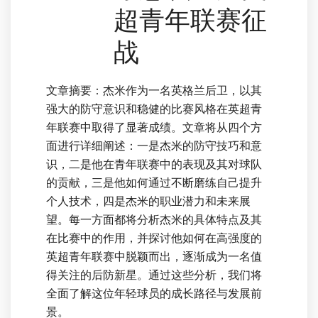
超青年联赛征
战
文章摘要：杰米作为一名英格兰后卫，以其
强大的防守意识和稳健的比赛风格在英超青
年联赛中取得了显著成绩。文章将从四个方
面进行详细阐述：一是杰米的防守技巧和意
识，二是他在青年联赛中的表现及其对球队
的贡献，三是他如何通过不断磨练自己提升
个人技术，四是杰米的职业潜力和未来展
望。每一方面都将分析杰米的具体特点及其
在比赛中的作用，并探讨他如何在高强度的
英超青年联赛中脱颖而出，逐渐成为一名值
得关注的后防新星。通过这些分析，我们将
全面了解这位年轻球员的成长路径与发展前
景。