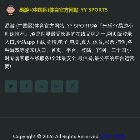
易游·(中国区)体育官方网站-YY SPORTS⚽️『米乐YY易游小
师妹推荐』,⚽️是世界最受欢迎的在线品牌之一,网页版登录
入口,全站app下载,竞猜,电子,电竞,真人,体育,彩票,捕鱼,各
种游戏等您来!入口、首页、平台、登陆、官网、二十四小
时专属客服在线服务!全球最安全,最信誉,最公平的平台运营
商!
Copyright © 2026 All Rights Reserved
米乐YY易游
.