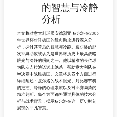
的智慧与冷静
分析
本文将对意大利球员安德烈亚·皮尔洛在2006
年世界杯对阵德国的经典助攻进行深入分
析，探讨其背后的智慧与冷静。皮尔洛的那
次经典助攻被认为是世界杯历史上最具战略
眼光与冷静的瞬间之一。他以精准的长传球
为队友吉拉迪诺送上绝杀，帮助意大利队在
半决赛中战胜德国。文章将从四个方面进行
详细阐述：皮尔洛的战术眼光、对比赛节奏
的把控、冷静的心理素质以及对比赛局势的
精准判断。每个方面都将通过具体的技术分
析与战术背景，揭示皮尔洛在这一历史时刻
展现的非凡智慧。