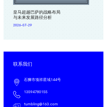
皇马超越巴萨的战略布局
与未来发展路径分析
2026-07-29
联系我们
石狮市项祥星域144号
13594780155
tumbling@163.com