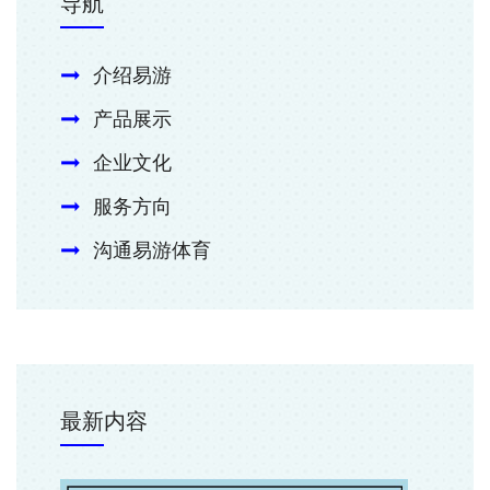
导航
介绍易游
产品展示
企业文化
服务方向
沟通易游体育
最新内容