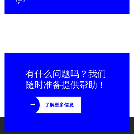
有什么问题吗？我们
随时准备提供帮助！
了解更多信息