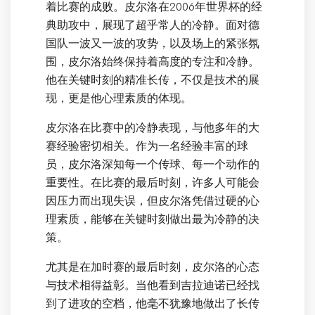
着比赛的成败。皮尔洛在2006年世界杯的经
典助攻中，展现了超乎常人的冷静。面对德
国队一波又一波的攻势，以及场上的紧张氛
围，皮尔洛始终保持着高度的专注和冷静。
他在关键时刻的精准长传，不仅是技术的展
现，更是他心理素质的体现。
皮尔洛在比赛中的冷静表现，与他多年的大
赛经验密切相关。作为一名经验丰富的球
员，皮尔洛深知每一个传球、每一个动作的
重要性。在比赛的最后时刻，许多人可能会
因压力而出现失误，但皮尔洛凭借过硬的心
理素质，能够在关键时刻做出最为冷静的决
策。
尤其是在加时赛的最后时刻，皮尔洛的心态
与技术相得益彰。当他看到吉拉迪诺已经找
到了进攻的空档，他毫不犹豫地做出了长传