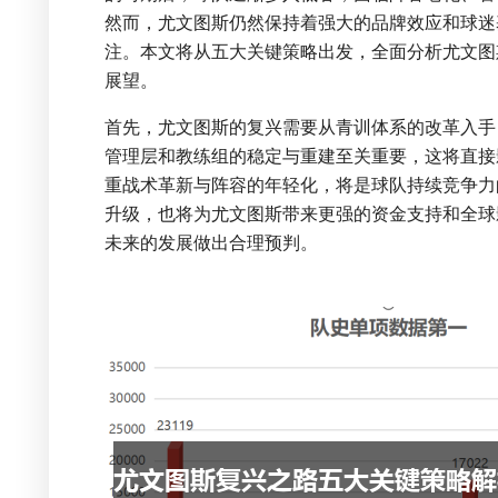
然而，尤文图斯仍然保持着强大的品牌效应和球迷
注。本文将从五大关键策略出发，全面分析尤文图
展望。
首先，尤文图斯的复兴需要从青训体系的改革入手
管理层和教练组的稳定与重建至关重要，这将直接
重战术革新与阵容的年轻化，将是球队持续竞争力
升级，也将为尤文图斯带来更强的资金支持和全球
未来的发展做出合理预判。