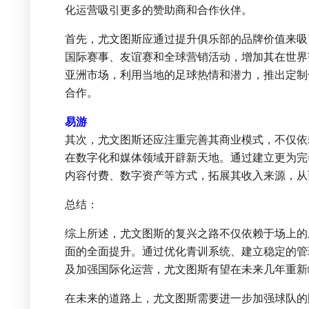
化运营吸引更多的赞助商和合作伙伴。
首先，尤文图斯应通过提升俱乐部的品牌价值来吸
国际赛事、友谊赛和全球营销活动，增加其在世界
亚洲市场，利用当地的足球热情和潜力，推出定制
合作。
易游
其次，尤文图斯还应注重完善其商业模式，不仅依
在数字化和媒体领域开辟新天地。通过建立更为完
内容付费、数字资产等方式，拓展其收入来源，从
总结：
综上所述，尤文图斯的复兴之路不仅依赖于场上的
面的全面提升。通过优化青训系统、建立稳定的管
及加强国际化运营，尤文图斯有望在未来几年重新
在未来的道路上，尤文图斯需要进一步加强球队的