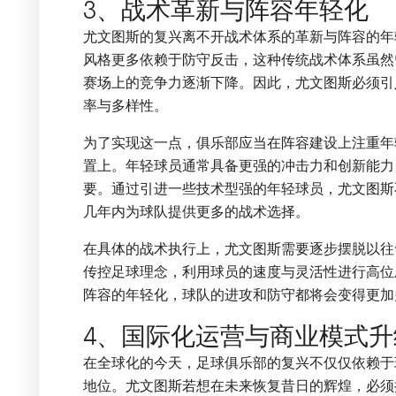
3、战术革新与阵容年轻化
尤文图斯的复兴离不开战术体系的革新与阵容的年
风格更多依赖于防守反击，这种传统战术体系虽然
赛场上的竞争力逐渐下降。因此，尤文图斯必须引
率与多样性。
为了实现这一点，俱乐部应当在阵容建设上注重年
置上。年轻球员通常具备更强的冲击力和创新能力
要。通过引进一些技术型强的年轻球员，尤文图斯
几年内为球队提供更多的战术选择。
在具体的战术执行上，尤文图斯需要逐步摆脱以往
传控足球理念，利用球员的速度与灵活性进行高位
阵容的年轻化，球队的进攻和防守都将会变得更加
4、国际化运营与商业模式升
在全球化的今天，足球俱乐部的复兴不仅仅依赖于
地位。尤文图斯若想在未来恢复昔日的辉煌，必须