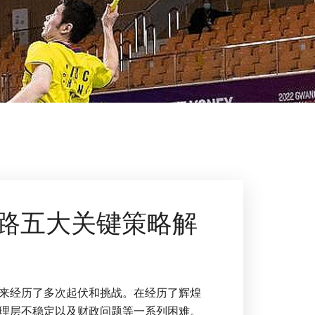
路五大关键策略解
来经历了多次起伏和挑战。在经历了辉煌
理层不稳定以及财政问题等一系列困难。