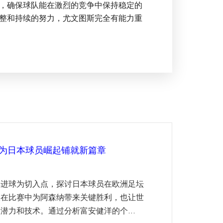
，确保球队能在激烈的竞争中保持稳定的
整和持续的努力，尤文图斯完全有能力重
为日本球员崛起铺就新篇章
彩进球为切入点，探讨日本球员在欧洲足坛
仅在比赛中为阿森纳带来关键胜利，也让世
潜力和技术。通过分析富安健洋的个...