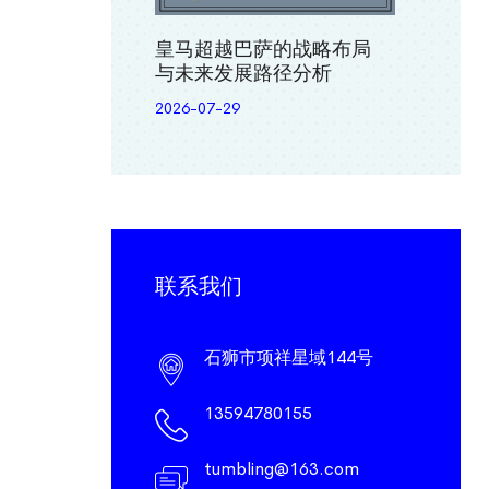
皇马超越巴萨的战略布局
与未来发展路径分析
2026-07-29
联系我们
石狮市项祥星域144号
13594780155
tumbling@163.com