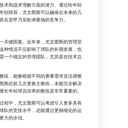
技术和战术理解方面的潜力。通过给年轻
年轻阵容，尤文图斯可以确保在未来的几
其在意甲乃至欧洲赛场的竞争力。
一关键因素。近年来，尤文图斯的管理层
这种情况不仅影响了球队的长期发展，也
需一个稳定的管理团队，尤其是在技术总
教练，能够根据不同的赛事需求灵活调整
图斯此前几次更换主教练，未能完全解决
擅长年轻球员培养的教练是非常重要的。
过程中，尤文图斯可以考虑引入更多具有
球队的竞技水平，还能通过更精细化的运
更大的步伐。