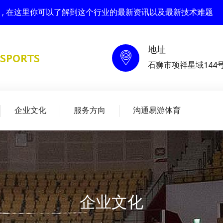
RTS , 在这里你可以了解到这个行业的最新资讯以及最新技术难题
地址
石狮市项祥星域144
企业文化
服务方向
沟通易游体育
企业文化