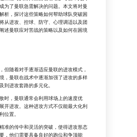
成为了曼联急需解决的问题。本文将对曼
解析，探讨这些策略如何帮助球队突破困
将从进攻、控球、防守、心理调适以及团
阐述曼联应对苦战的策略以及如何在困境
，但随着对手逐渐适应曼联的进攻模式，
境，曼联在战术中逐渐加强了进攻的多样
及到进攻套路的多元化。
敌时，曼联通常会利用球场上的速度优
展开进攻。这种进攻方式不仅能最大化利
利位置。
精准的传中和灵活的突破，使得进攻形态
要，他们需要具备良好的跑位和争顶能