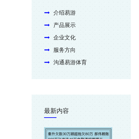
介绍易游
产品展示
企业文化
服务方向
沟通易游体育
最新内容