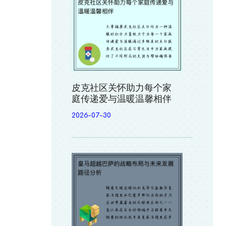
皮克社区关怀助力每个家
庭传递爱与温暖温馨相伴
2026-07-30