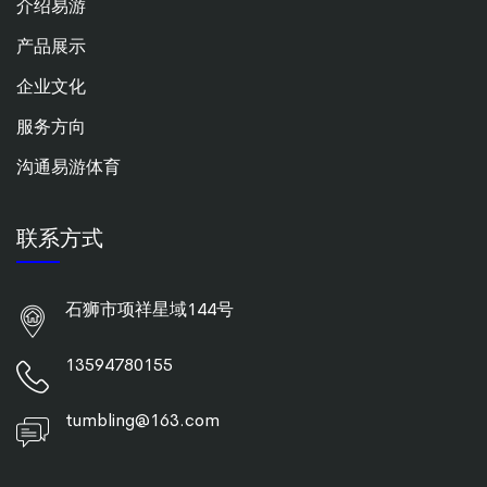
介绍易游
产品展示
企业文化
服务方向
沟通易游体育
联系方式
石狮市项祥星域144号
13594780155
tumbling@163.com