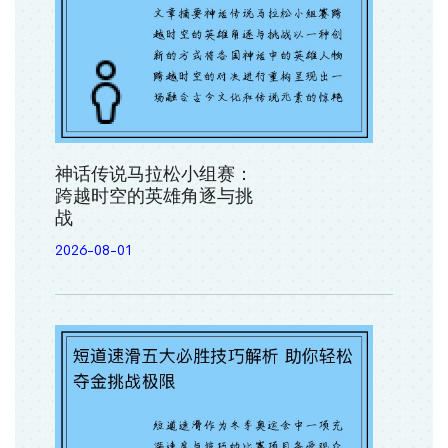
神话传说马拉松小组赛：
跨越时空的英雄角逐与挑
战
2026-08-01