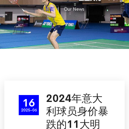
首页
Our News
2024年意大
16
利球员身价暴
2025-06
跌的11大明