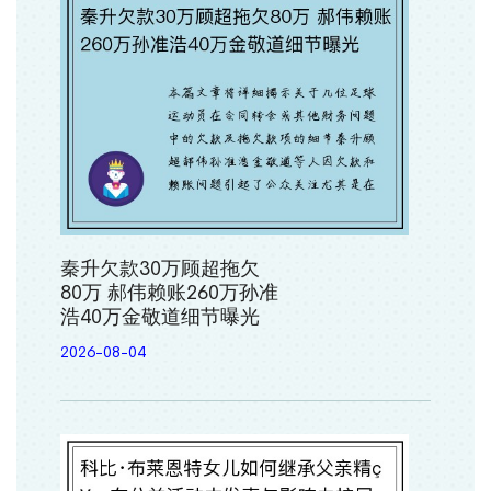
秦升欠款30万顾超拖欠
80万 郝伟赖账260万孙准
浩40万金敬道细节曝光
2026-08-04