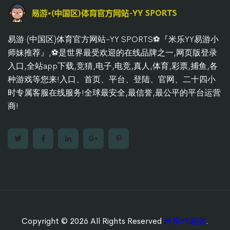
易游·(中国区)体育官方网站-YY SPORTS⚽️『米乐YY易游小
师妹推荐』,⚽️是世界最受欢迎的在线品牌之一,网页版登录
入口,全站app下载,竞猜,电子,电竞,真人,体育,彩票,捕鱼,各
种游戏等您来!入口、首页、平台、登陆、官网、二十四小
时专属客服在线服务!全球最安全,最信誉,最公平的平台运营
商!
Copyright © 2026 All Rights Reserved
米乐YY易游
.