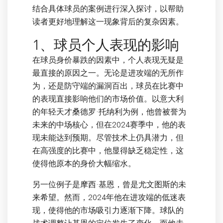
结合具体球员的案例进行深入探讨，以帮助
读者更好地理解这一现象背后的复杂因素。
1、球员个人表现的影响
在球员身价暴跌的因素中，个人表现无疑是
最直接的原因之一。无论是进攻端的无所作
为，还是防守端的漏洞百出，球员在比赛中
的表现直接影响他们的市场价值。以意大利
的年轻天才桑德罗·托纳利为例，他曾被誉为
未来的中场核心，但在2024赛季中，他的表
现未能达到预期。尽管技术上仍具潜力，但
在高强度的比赛中，他显得缺乏稳定性，这
使得他原本的身价大幅缩水。
另一位例子是摩西·基恩，曾是尤文图斯的未
来希望。然而，2024年他在进攻端的低迷表
现，使得他的市场吸引力逐渐下降。球队的