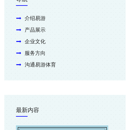
介绍易游
产品展示
企业文化
服务方向
沟通易游体育
最新内容