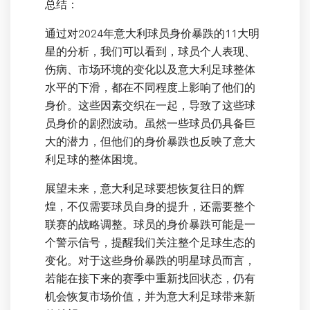
总结：
通过对2024年意大利球员身价暴跌的11大明
星的分析，我们可以看到，球员个人表现、
伤病、市场环境的变化以及意大利足球整体
水平的下滑，都在不同程度上影响了他们的
身价。这些因素交织在一起，导致了这些球
员身价的剧烈波动。虽然一些球员仍具备巨
大的潜力，但他们的身价暴跌也反映了意大
利足球的整体困境。
展望未来，意大利足球要想恢复往日的辉
煌，不仅需要球员自身的提升，还需要整个
联赛的战略调整。球员的身价暴跌可能是一
个警示信号，提醒我们关注整个足球生态的
变化。对于这些身价暴跌的明星球员而言，
若能在接下来的赛季中重新找回状态，仍有
机会恢复市场价值，并为意大利足球带来新