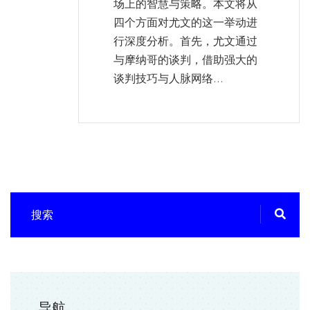
场上的智慧与策略。本文将从
四个方面对尤文的这一举动进
行深度分析。首先，尤文通过
与摩纳哥的谈判，借助强大的
谈判技巧与人脉网络...
导航