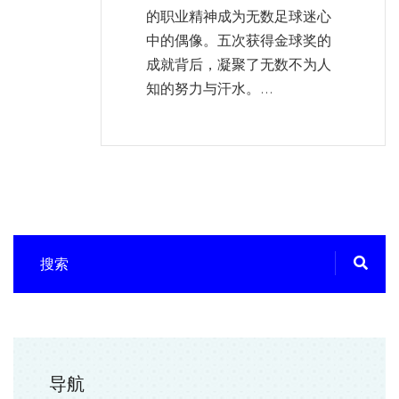
的职业精神成为无数足球迷心
中的偶像。五次获得金球奖的
成就背后，凝聚了无数不为人
知的努力与汗水。...
导航