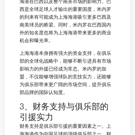
海港在巴西以及整个南美市场的影响力。巴
西是全球足球人才输出的重要国度，米内罗
的到来有可能成为上海海港吸引更多巴西及
南美球员的桥梁。同时，米内罗在巴西国内
外的知名度也将为上海海港带来更多的商业
机会和曝光率。
上海海港本身拥有强大的资金支持，在俱乐
部的全球化战略中，能够不断引进具有市场
影响力的外援已经成为常态。米内罗的加
盟，不仅能够增强球队的竞技实力，还能够
为俱乐部带来更广阔的市场空间，提升俱乐
部品牌的国际认知度。
3、财务支持与俱乐部的
引援实力
财务支持是俱乐部引援的重要因素之一。上
海海港作为中国足球的顶级俱乐部之一，财