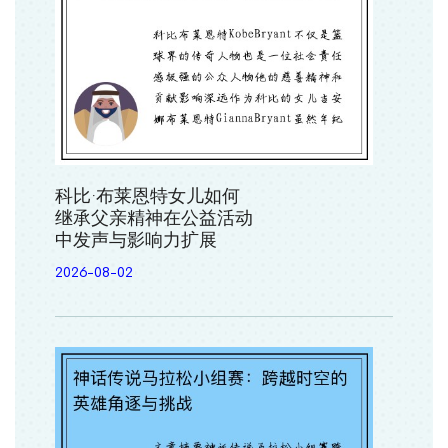
科比·布莱恩特女儿如何
继承父亲精神在公益活动
中发声与影响力扩展
2026-08-02