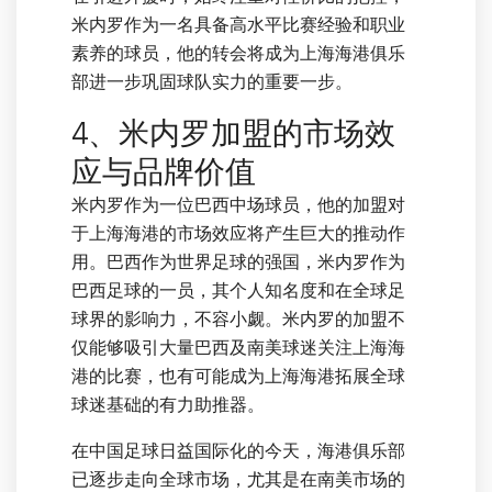
米内罗作为一名具备高水平比赛经验和职业
素养的球员，他的转会将成为上海海港俱乐
部进一步巩固球队实力的重要一步。
4、米内罗加盟的市场效
应与品牌价值
米内罗作为一位巴西中场球员，他的加盟对
于上海海港的市场效应将产生巨大的推动作
用。巴西作为世界足球的强国，米内罗作为
巴西足球的一员，其个人知名度和在全球足
球界的影响力，不容小觑。米内罗的加盟不
仅能够吸引大量巴西及南美球迷关注上海海
港的比赛，也有可能成为上海海港拓展全球
球迷基础的有力助推器。
在中国足球日益国际化的今天，海港俱乐部
已逐步走向全球市场，尤其是在南美市场的