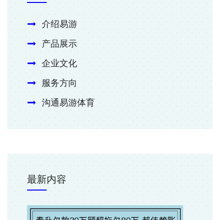
介绍易游
产品展示
企业文化
服务方向
沟通易游体育
最新内容