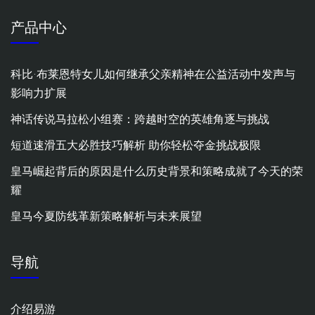
产品中心
科比·布莱恩特女儿如何继承父亲精神在公益活动中发声与
影响力扩展
神话传说马拉松小组赛：跨越时空的英雄角逐与挑战
短道速滑五大必胜技巧解析 助你轻松夺金挑战极限
皇马崛起背后的原因是什么历史背景和策略成就了今天的荣
耀
皇马今夏防线革新策略解析与未来展望
导航
介绍易游