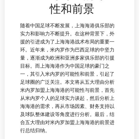
性和前景
随着中国足球不断发展，上海海港俱乐部的
实力和影响力不断提升。在这种背景下，外
援的引进成为了上海海港战术布局的重要一
环。近年来，米内罗作为巴西足球的中坚力
量，逐渐成为欧洲和亚洲多家俱乐部的引援
目标。而上海海港作为中国足球的豪门之
一，其引入米内罗的可能性和前景，引起了
足球圈的广泛关注。本文将从五大理由分析
米内罗加盟上海海港的可能性与前景，首先
从米内罗个人的足球实力谈起，然后分析上
海海港的需求，再从市场因素、财务支持以
及球队整体建设等角度进行分析。最后，结
合五大理由对米内罗加盟上海海港的前景进
行总结归纳。