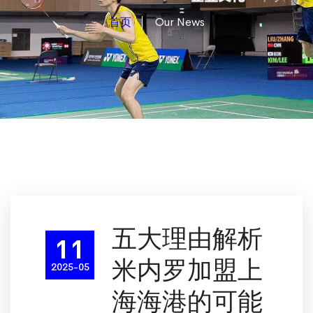
首页
Our News
五大理由解析
11
米内罗加盟上
2025-05
海海港的可能