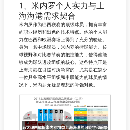
1、米内罗个人实力与上
海海港需求契合
米内罗作为巴西联赛的顶级球员，拥有丰富
的职业经历和出色的技术特点。他的个人能
力在巴西和欧洲赛场上得到了充分的验证。
身为一名中场球员，米内罗的控球能力、传
球视野和对比赛节奏的把控能力，使得他能
够成为球队进攻组织的核心。这些特点正是
上海海港在引援时所急需的，尤其是在缺少
一位具备高水平组织和串联能力的球员的情
况下，米内罗无疑是理想的补强对象。