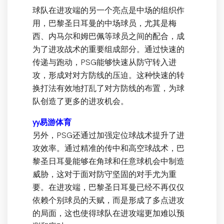
球队在进攻端的另一个亮点是中场的组织作
用，巴黎圣日耳曼的中场球员，尤其是梅
西、内马尔和姆巴佩等球员之间的配合，成
为了进攻战术的重要组成部分。通过快速的
传递与跑动，PSG能够快速从防守转入进
攻，形成对对方防线的压迫。这种快速的转
换打法有效地打乱了对方防线的布置，为球
队创造了更多的进攻机会。
yy易游体育
另外，PSG还通过加强定位球战术提升了进
攻效率。通过精准的传中和高空球战术，巴
黎圣日耳曼能够在角球和任意球机会中制造
威胁，这对于面对防守坚固的对手尤为重
要。在进攻端，巴黎圣日耳曼已经不再仅仅
依赖个别球员的天赋，而是形成了多点进攻
的局面，这也使得球队在进攻端更加难以预