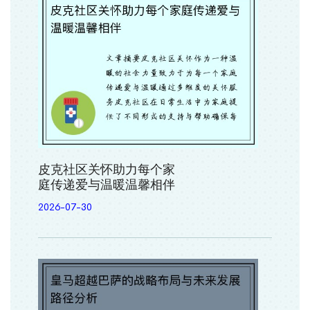
皮克社区关怀助力每个家
庭传递爱与温暖温馨相伴
2026-07-30