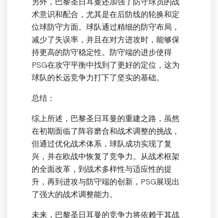
另外，巴黎圣日耳曼还加强了防守球员的战
术意识和配合，尤其是在后防线的轮换和定
位球防守方面。球队通过精细的防守布局，
减少了失误率，并且在对方进攻时，能够保
持更高的防守稳定性。防守端的进步使得
PSG在攻守平衡中找到了更好的定位，这为
球队的长远竞争力打下了坚实的基础。
总结：
综上所述，巴黎圣日耳曼的重建之路，虽然
在初期面临了阵容磨合和战术调整的挑战，
但通过优化战术体系，球队成功实现了复
兴，并在欧战中恢复了竞争力。从战术框架
的全面改革，到战术多样性与适应性的提
升，再到进攻与防守端的创新，PSG展现出
了强大的战术调整能力。
未来，巴黎圣日耳曼的竞争力将依赖于其战