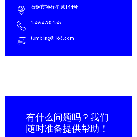
石狮市项祥星域144号
13594780155
tumbling@163.com
有什么问题吗？我们
随时准备提供帮助！