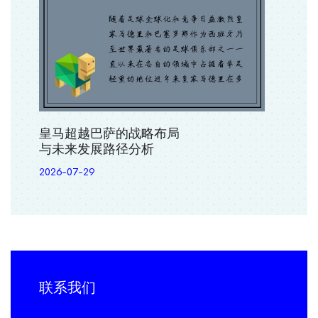
皇马超越巴萨的战略布局
与未来发展路径分析
2026-07-29
联系我们