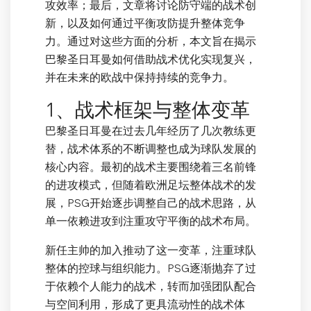
攻效率；最后，文章将讨论防守端的战术创
新，以及如何通过平衡攻防提升整体竞争
力。通过对这些方面的分析，本文旨在揭示
巴黎圣日耳曼如何借助战术优化实现复兴，
并在未来的欧战中保持持续的竞争力。
1、战术框架与整体变革
巴黎圣日耳曼在过去几年经历了几次教练更
替，战术体系的不断调整也成为球队发展的
核心内容。最初的战术主要围绕着三名前锋
的进攻模式，但随着欧洲足坛整体战术的发
展，PSG开始逐步调整自己的战术思路，从
单一依赖进攻到注重攻守平衡的战术布局。
新任主帅的加入推动了这一变革，注重球队
整体的控球与组织能力。PSG逐渐抛弃了过
于依赖个人能力的战术，转而加强团队配合
与空间利用，形成了更具流动性的战术体